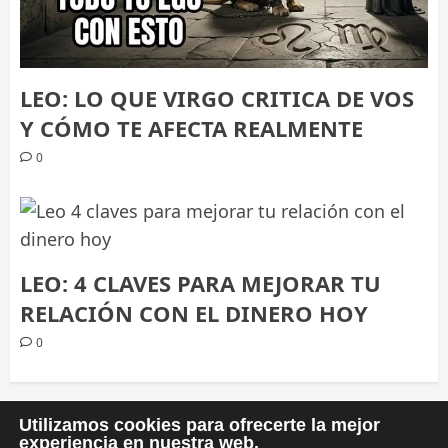
LEO: LO QUE VIRGO CRITICA DE VOS
Y CÓMO TE AFECTA REALMENTE
0
LEO: 4 CLAVES PARA MEJORAR TU
RELACIÓN CON EL DINERO HOY
0
PAGINACIÓN
1
2
3
Siguiente
Utilizamos cookies para ofrecerte la mejor
experiencia en nuestra web.